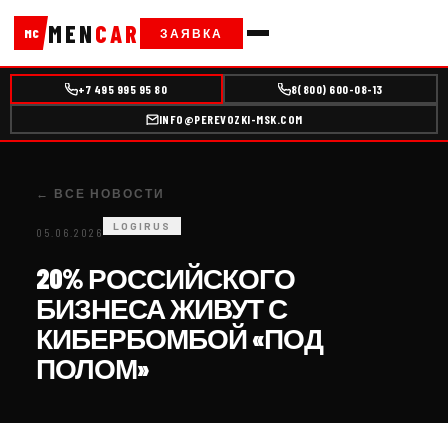
MEN
CAR
ЗАЯВКА
MC
+7 495 995 95 80
8(800) 600-08-13
INFO@PEREVOZKI-MSK.COM
← ВСЕ НОВОСТИ
LOGIRUS
05.06.2026
20% РОССИЙСКОГО
БИЗНЕСА ЖИВУТ С
КИБЕРБОМБОЙ «ПОД
ПОЛОМ»