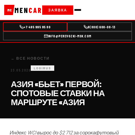
MEN
CAR
ЗАЯВКА
MC
+7 495 995 95 80
8(800) 600-08-13
INFO@PEREVOZKI-MSK.COM
← ВСЕ НОВОСТИ
LOGIRUS
23.05.2026
АЗИЯ «БЬЕТ» ПЕРВОЙ:
СПОТОВЫЕ СТАВКИ НА
МАРШРУТЕ «АЗИЯ
Индекс WCI вырос до $2 712 за сорокафутовый