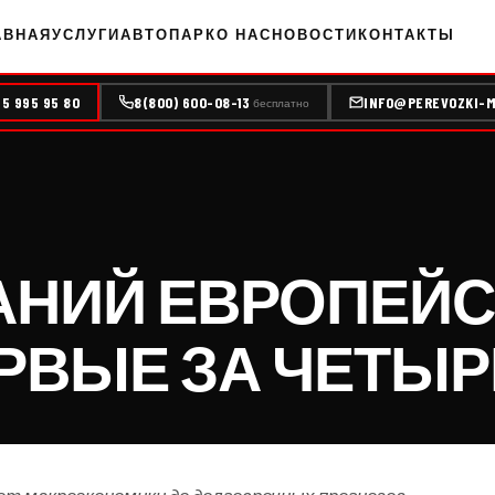
АВНАЯ
УСЛУГИ
АВТОПАРК
О НАС
НОВОСТИ
КОНТАКТЫ
95 995 95 80
8(800) 600-08-13
INFO@PEREVOZKI-M
бесплатно
АНИЙ ЕВРОПЕЙС
ЕРВЫЕ ЗА ЧЕТЫР