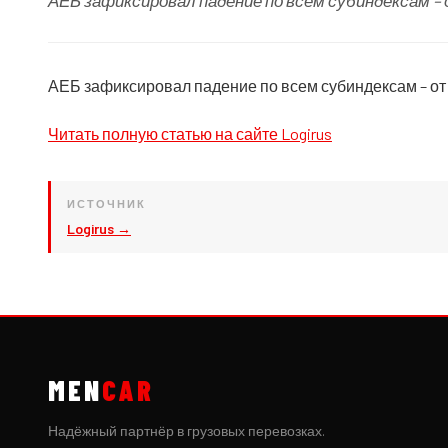
АЕБ зафиксировал падение по всем субиндексам –
АЕБ зафиксировал падение по всем субиндексам – от
Читать полную статью на сайте Logirus
ИСТОЧНИК
Logirus →
MEN
CAR
Надёжный партнёр в грузовых перевозках.