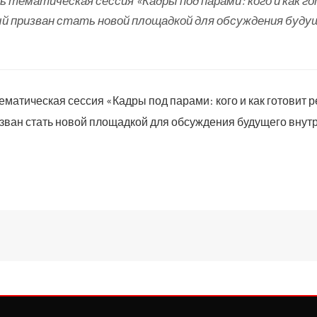
 тематическая сессия «Кадры под парами: кого и как г
 призван стать новой площадкой для обсуждения буду
матическая сессия «Кадры под парами: кого и как готовит р
зван стать новой площадкой для обсуждения будущего внут