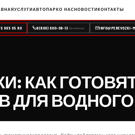
АВНАЯ
УСЛУГИ
АВТОПАРК
О НАС
НОВОСТИ
КОНТАКТЫ
95 995 95 80
8(800) 600-08-13
INFO@PEREVOZKI-M
бесплатно
И: КАК ГОТОВЯ
 ДЛЯ ВОДНОГО