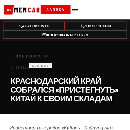
MEN
CAR
ЗАЯВКА
MC
+7 495 995 95 80
8(800) 600-08-13
INFO@PEREVOZKI-MSK.COM
← ВСЕ НОВОСТИ
LOGIRUS
01.06.2026
КРАСНОДАРСКИЙ КРАЙ
СОБРАЛСЯ «ПРИСТЕГНУТЬ»
КИТАЙ К СВОИМ СКЛАДАМ
Инвестиции в коридор «Кубань – Хэйлунцзян»