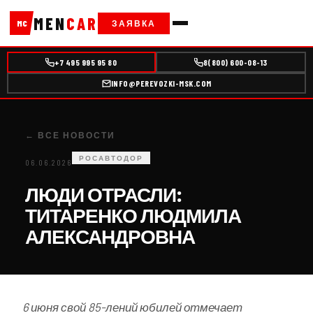
MEN
CAR
ЗАЯВКА
MC
+7 495 995 95 80
8(800) 600-08-13
INFO@PEREVOZKI-MSK.COM
← ВСЕ НОВОСТИ
РОСАВТОДОР
06.06.2026
ЛЮДИ ОТРАСЛИ:
ТИТАРЕНКО ЛЮДМИЛА
АЛЕКСАНДРОВНА
6 июня свой 85-лений юбилей отмечает