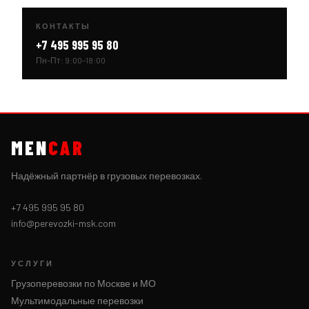
КОНТАКТЫ
+7 495 995 95 80
Пн–Пт: 9:00–18:00
MEN
CAR
Надёжный партнёр в грузовых перевозках.
+7 495 995 95 80
info@perevozki-msk.com
УСЛУГИ
Грузоперевозки по Москве и МО
Мультимодальные перевозки