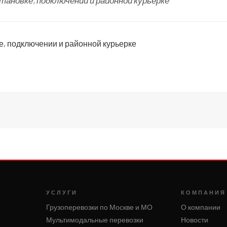
ановке, подключении и районной курьерке
е, подключении и районной курьерке
УСЛУГИ
КОМПАНИЯ
Грузоперевозки по Москве и МО
О компании
Мультимодальные перевозки
Новости