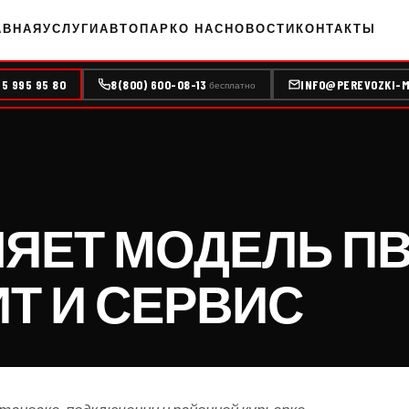
АВНАЯ
УСЛУГИ
АВТОПАРК
О НАС
НОВОСТИ
КОНТАКТЫ
95 995 95 80
8(800) 600-08-13
INFO@PEREVOZKI-M
бесплатно
ЯЕТ МОДЕЛЬ ПВ
Т И СЕРВИС