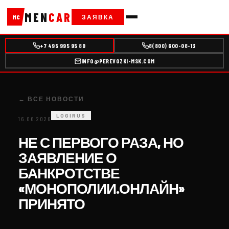
MEN
CAR
ЗАЯВКА
MC
+7 495 995 95 80
8(800) 600-08-13
INFO@PEREVOZKI-MSK.COM
← ВСЕ НОВОСТИ
LOGIRUS
16.06.2026
НЕ С ПЕРВОГО РАЗА, НО
ЗАЯВЛЕНИЕ О
БАНКРОТСТВЕ
«МОНОПОЛИИ.ОНЛАЙН»
ПРИНЯТО