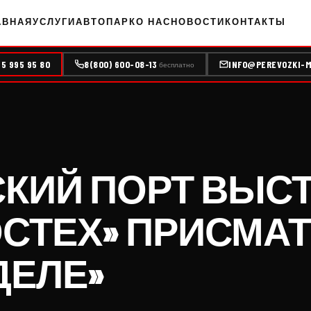
АВНАЯ
УСЛУГИ
АВТОПАРК
О НАС
НОВОСТИ
КОНТАКТЫ
95 995 95 80
8(800) 600-08-13
INFO@PEREVOZKI-M
бесплатно
КИЙ ПОРТ ВЫСТ
РОСТЕХ» ПРИСМА
ДЕЛЕ»