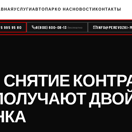
АВНАЯ
УСЛУГИ
АВТОПАРК
О НАС
НОВОСТИ
КОНТАКТЫ
95 995 95 80
8(800) 600-08-13
INFO@PEREVOZKI-M
бесплатно
СНЯТИЕ КОНТРА
 ПОЛУЧАЮТ ДВ
НКА