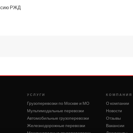
ессию РЖД
УСЛУГИ
КОМПАНИЯ
Грузоперевозки по Москве и МО
О компании
Мультимодальные перевозки
Новости
Автомобильные грузоперевозки
Отзывы
Железнодорожные перевозки
Вакансии
Международные грузоперевозки
Документы