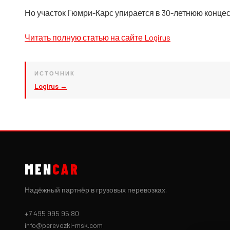
Но участок Гюмри-Карс упирается в 30-летнюю конц
Читать полную статью на сайте Logirus
ИСТОЧНИК
Logirus →
MEN
CAR
Надёжный партнёр в грузовых перевозках.
+7 495 995 95 80
info@perevozki-msk.com