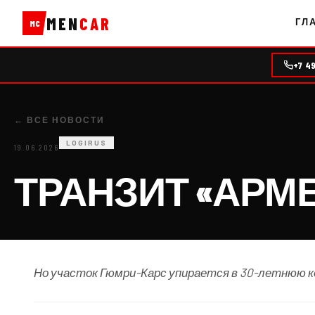
MEN
CAR
ГЛ
MC
+7 4
← ВСЕ НОВОСТИ
LOGIRUS
19.06.2026
ТРАНЗИТ «АРМ
Но участок Гюмри-Карс упирается в 30-летнюю 