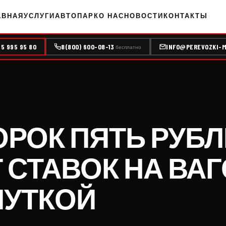
АВНАЯ
УСЛУГИ
АВТОПАРК
О НАС
НОВОСТИ
КОНТАКТЫ
95 995 95 80
8(800) 600-08-13
INFO@PEREVOZKI-M
бесплатно
РОК ПЯТЬ РУБЛ
 СТАВОК НА ВА
УТКОЙ